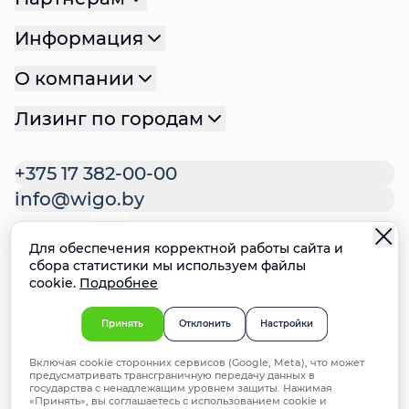
Информация
О компании
Лизинг по городам
+375 17 382-00-00
info@wigo.by
Для обеспечения корректной работы сайта и
Политика конфиденциальности
сбора статистики мы используем файлы
cookie.
Подробнее
Политика файлов cookie
Настройки cookie
Ответственное раскрытие
Принять
Отклонить
Настройки
информации о недостатках систем
Включая cookie сторонних сервисов (Google, Meta), что может
безопасности
предусматривать трансграничную передачу данных в
© 2025 ООО "ВИГО Финанс". УНП 192981714,
государства с ненадлежащим уровнем защиты. Нажимая
«Принять», вы соглашаетесь с использованием cookie и
Минск, ул. Мстиславца 24, офис 172