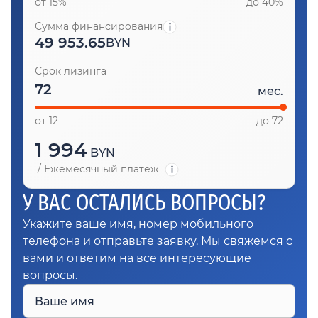
от 15%
до 40%
Сумма финансирования
49 953.65
BYN
Срок лизинга
мес.
от 12
до 72
1 994
BYN
/
Ежемесячный платеж
У ВАС ОСТАЛИСЬ ВОПРОСЫ?
Укажите ваше имя, номер мобильного
телефона и отправьте заявку. Мы свяжемся с
вами и ответим на все интересующие
вопросы.
Ваше имя