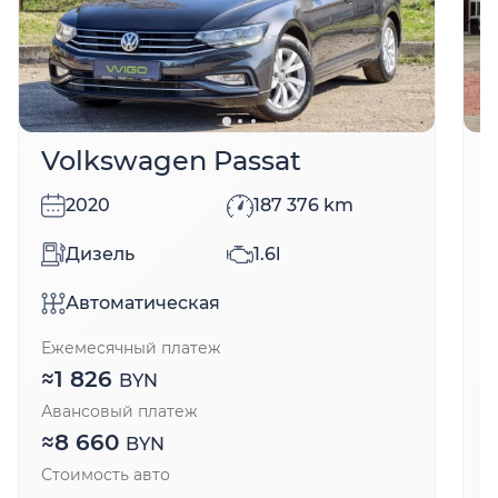
Volkswagen Passat
2020
187 376
km
Дизель
1.6l
Е
Автоматическая
Ежемесячный платеж
А
≈
1 826
BYN
Авансовый платеж
С
≈
8 660
BYN
Стоимость авто