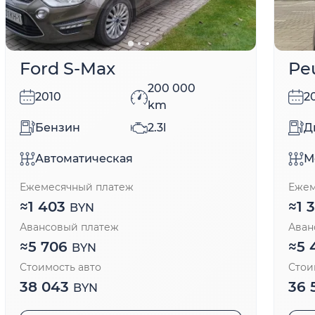
Ford S-Max
Pe
200 000
2010
2
km
Бензин
2.3l
Д
Автоматическая
М
Ежемесячный платеж
Ежем
≈
1 403
≈
1 
BYN
Авансовый платеж
Аван
≈
5 706
≈
5 
BYN
Стоимость авто
Стои
38 043
36 
BYN