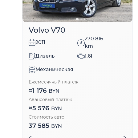
Volvo V70
270 816
2011
km
Дизель
1.6l
Механическая
Ежемесячный платеж
≈
1 176
BYN
Авансовый платеж
≈
5 576
BYN
Стоимость авто
37 585
BYN