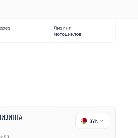
через
Лизинг
мотоциклов
ЛИЗИНГА
BYN
биля