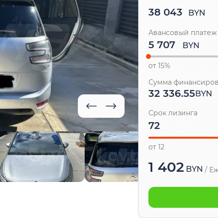
38 043
BYN
Авансовый платеж
BYN
от 15%
Сумма финансиро
32 336.55
BYN
Срок лизинга
от 12
1 402
BYN
/
Еж