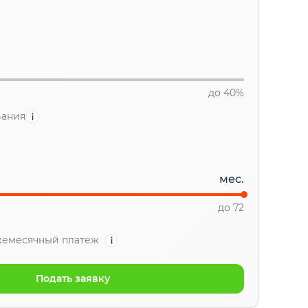
до 40%
вания
мес.
до 72
емесячный платеж
Подать заявку