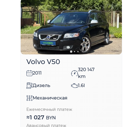
Volvo V50
320 147
2011
km
Дизель
1.6l
Механическая
Ежемесячный платеж
≈
1 027
BYN
Авансовый платеж