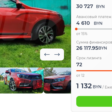
30 727
BYN
Авансовый платеж
BYN
от 15%
Сумма финансиро
26 117.95
BYN
Срок лизинга
от 12
1 132
BYN
/
Еже