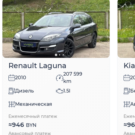
Renault Laguna
Kia
207 599
2010
2
km
Дизель
1.5l
Б
Механическая
А
Ежемесячный платеж
Ежем
≈
946
≈
9
BYN
Авансовый платеж
Аван