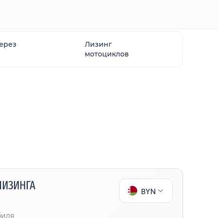
через
Лизинг
мотоциклов
ЛИЗИНГА
BYN
биля