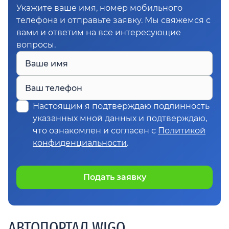
Укажите ваше имя, номер мобильного
телефона и отправьте заявку. Мы свяжемся с
вами и ответим на все интересующие
вопросы.
Ваше имя
Ваш телефон
Настоящим я подтверждаю подлинность
указанных мной данных и подтверждаю,
что ознакомлен и согласен с
Политикой
конфиденциальности
.
Подать заявку
АВТОПОРТАЛ WIGO