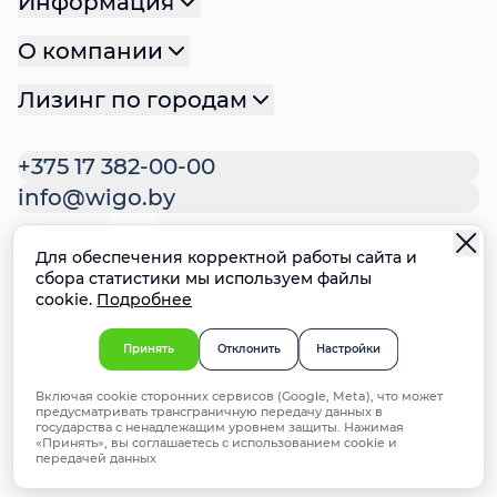
Информация
О компании
Лизинг по городам
+375 17 382-00-00
info@wigo.by
Для обеспечения корректной работы сайта и
Политика конфиденциальности
сбора статистики мы используем файлы
cookie.
Подробнее
Политика файлов cookie
Настройки cookie
Ответственное раскрытие
Принять
Отклонить
Настройки
информации о недостатках систем
Включая cookie сторонних сервисов (Google, Meta), что может
безопасности
предусматривать трансграничную передачу данных в
© 2025 ООО "ВИГО Финанс". УНП 192981714,
государства с ненадлежащим уровнем защиты. Нажимая
«Принять», вы соглашаетесь с использованием cookie и
Минск, ул. Мстиславца 24, офис 172
передачей данных