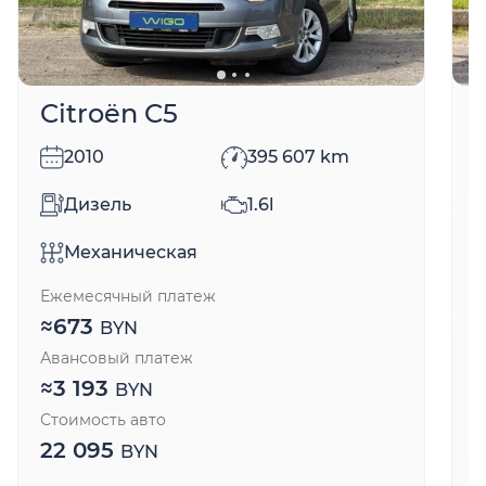
Citroën C5
2010
395 607
km
Дизель
1.6l
Механическая
Ежемесячный платеж
Е
≈
673
BYN
Авансовый платеж
А
≈
3 193
BYN
Стоимость авто
С
22 095
BYN