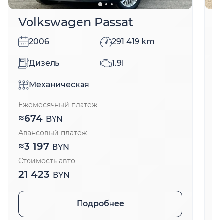
Volkswagen Passat
2006
291 419
km
Дизель
1.9l
Механическая
Ежемесячный платеж
Е
≈
674
BYN
Авансовый платеж
А
≈
3 197
BYN
Стоимость авто
С
21 423
BYN
Подробнее