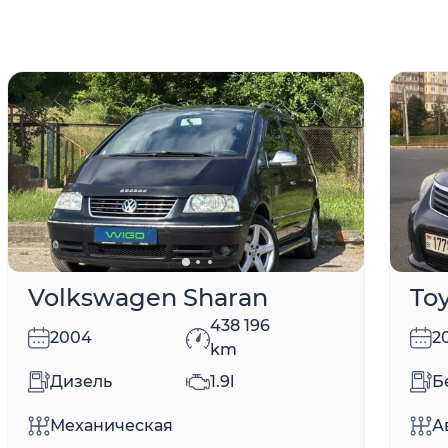
Volkswagen Sharan
To
438 196
2004
2
km
Дизель
1.9l
Б
Механическая
А