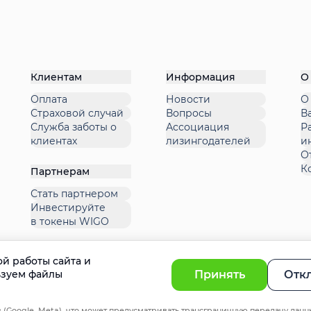
Клиентам
Информация
О
Оплата
Новости
О
Страховой случай
Вопросы
В
Служба заботы о
Ассоциация
Р
клиентах
лизингодателей
и
О
К
Партнерам
Стать партнером
Инвестируйте
в токены WIGO
й работы сайта и
Принять
Отк
ьзуем файлы
 (Google, Meta), что может предусматривать трансграничную передачу данн