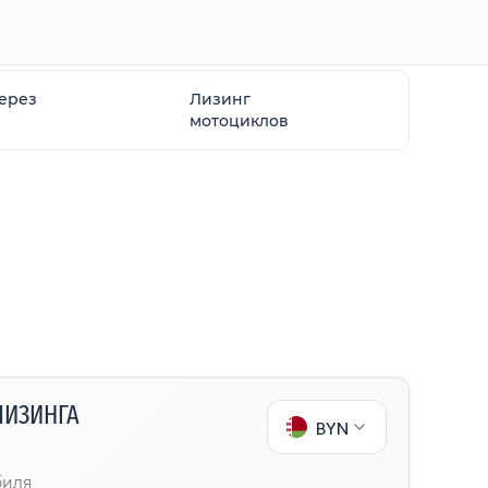
через
Лизинг
мотоциклов
ЛИЗИНГА
BYN
биля