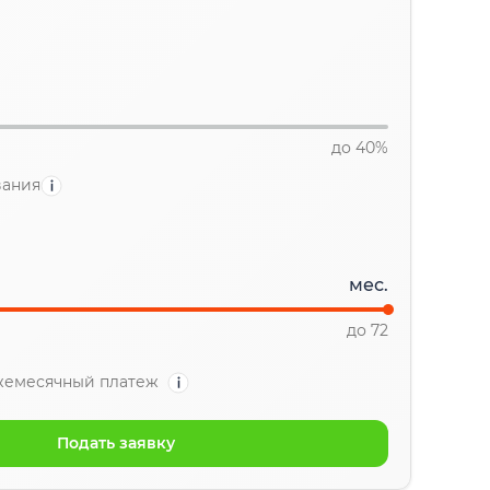
до 40%
вания
мес.
до 72
жемесячный платеж
Подать заявку