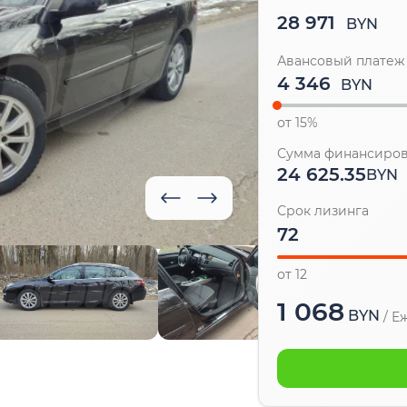
28 971
BYN
Авансовый платеж
BYN
от 15%
Сумма финансиро
24 625.35
BYN
Срок лизинга
от 12
1 068
BYN
/
Е