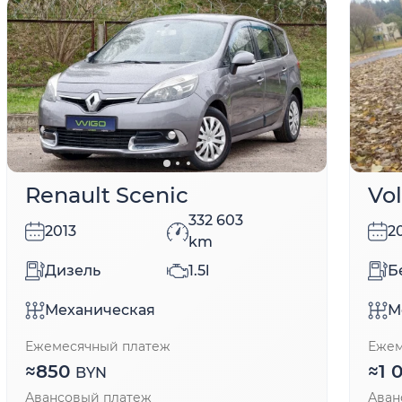
Renault Scenic
Vo
332 603
2013
2
km
Дизель
1.5l
Б
Механическая
М
Ежемесячный платеж
Ежем
≈
850
≈
1 
BYN
Авансовый платеж
Аван