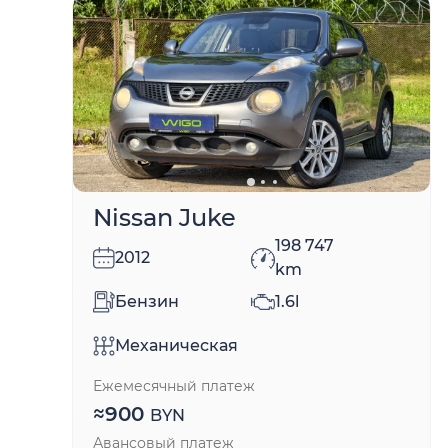
Nissan Juke
198 747
2012
km
Бензин
1.6l
Механическая
Ежемесячный платеж
≈
900
BYN
Авансовый платеж