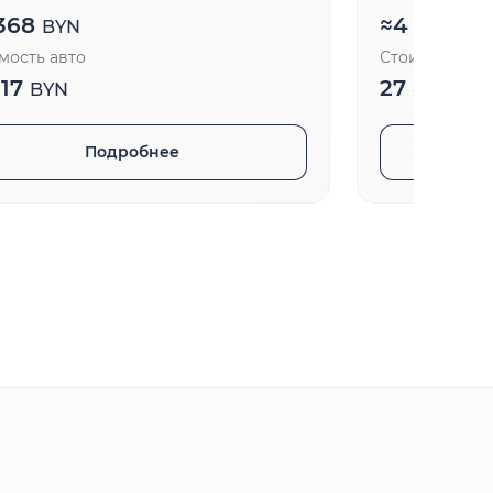
368
≈
4 170
BYN
BY
мость авто
Стоимость ав
117
27 800
BYN
BY
Подробнее