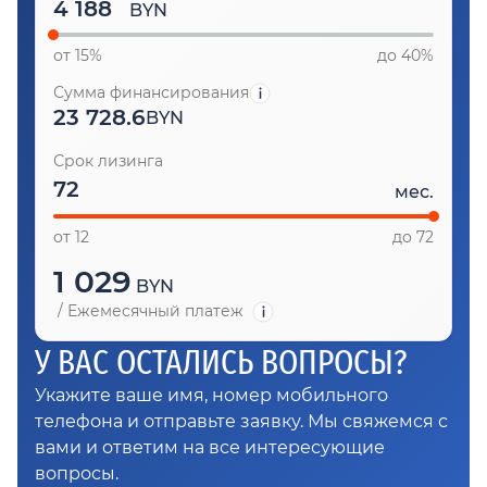
BYN
от 15%
до 40%
Сумма финансирования
23 728.6
BYN
Срок лизинга
мес.
от 12
до 72
1 029
BYN
/
Ежемесячный платеж
У ВАС ОСТАЛИСЬ ВОПРОСЫ?
Укажите ваше имя, номер мобильного
телефона и отправьте заявку. Мы свяжемся с
вами и ответим на все интересующие
вопросы.