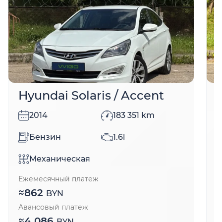
Hyundai Solaris / Accent
2014
183 351
km
Бензин
1.6l
Механическая
Ежемесячный платеж
Е
≈
862
BYN
Авансовый платеж
А
≈
4 086
BYN