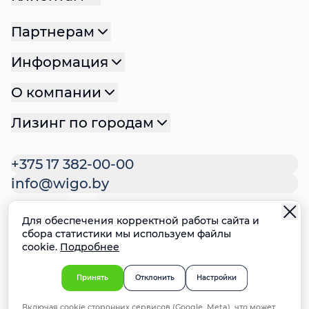
Партнерам
Информация
О компании
Лизинг по городам
+375 17 382-00-00
info@wigo.by
Для обеспечения корректной работы сайта и
Политика конфиденциальности
сбора статистики мы используем файлы
cookie.
Подробнее
Политика файлов cookie
Настройки cookie
Ответственное раскрытие
Принять
Отклонить
Настройки
информации о недостатках систем
Включая cookie сторонних сервисов (Google, Meta), что может
безопасности