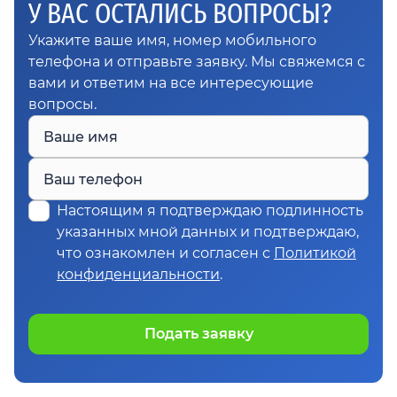
У ВАС ОСТАЛИСЬ ВОПРОСЫ?
Укажите ваше имя, номер мобильного
телефона и отправьте заявку. Мы свяжемся с
вами и ответим на все интересующие
вопросы.
Ваше имя
Ваш телефон
Настоящим я подтверждаю подлинность
указанных мной данных и подтверждаю,
что ознакомлен и согласен с
Политикой
конфиденциальности
.
Подать заявку