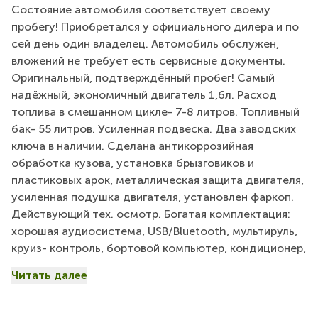
Состояние автомобиля соответствует своему
пробегу! Приобретался у официального дилера и по
сей день один владелец. Автомобиль обслужен,
вложений не требует есть сервисные документы.
Оригинальный, подтверждённый пробег! Самый
надёжный, экономичный двигатель 1,6л. Расход
топлива в смешанном цикле- 7-8 литров. Топливный
бак- 55 литров. Усиленная подвеска. Два заводских
ключа в наличии. Сделана антикоррозийная
обработка кузова, установка брызговиков и
пластиковых арок, металлическая защита двигателя,
усиленная подушка двигателя, установлен фаркоп.
Действующий тех. осмотр. Богатая комплектация:
хорошая аудиосистема, USB/Bluetooth, мультируль,
круиз- контроль, бортовой компьютер, кондиционер,
подогреваемые боковые зеркала с
Читать далее
интегрированными повторителями поворотов,
подогрев сидений, громкая связь, 4- точечный
парктроник, электро-подъемники стёкла передние и