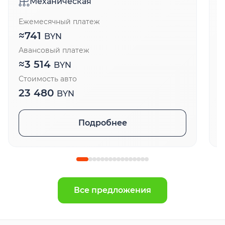
Механическая
Ежемесячный платеж
Е
≈
741
BYN
Авансовый платеж
А
≈
3 514
BYN
Стоимость авто
С
23 480
BYN
Подробнее
Все предложения