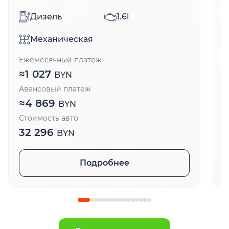
Дизель
1.6l
Механическая
Ежемесячный платеж
Е
≈
1 027
BYN
Авансовый платеж
А
≈
4 869
BYN
Стоимость авто
С
32 296
BYN
Подробнее