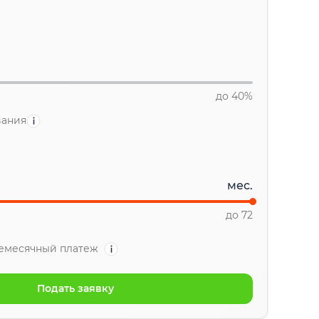
до 40%
вания
мес.
до 72
емесячный платеж
Подать заявку