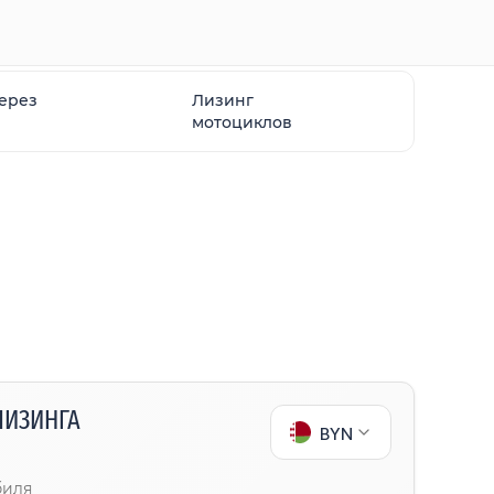
через
Лизинг
мотоциклов
ЛИЗИНГА
BYN
биля