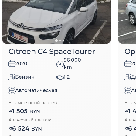
Citroën C4 SpaceTourer
Op
96 000
2020
2
km
Бензин
1.2l
Д
Автоматическая
А
Ежемесячный платеж
Ежем
≈
1 505
≈
1 
BYN
Авансовый платеж
Аван
≈
6 524
≈
6 
BYN