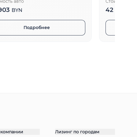
мость авто
Стоимость ав
903
42 021
BYN
BY
Подробнее
 компании
Лизинг по городам