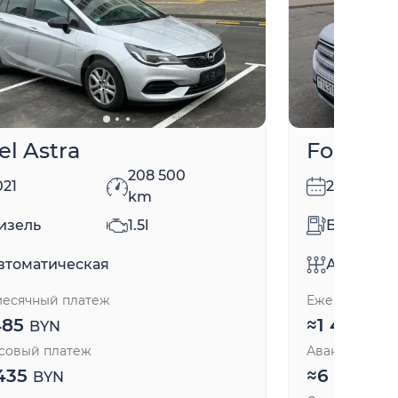
el Astra
Ford Es
208 500
021
2017
km
изель
1.5l
Бензин
втоматическая
Автомати
есячный платеж
Ежемесячный
485
≈
1 454
BYN
BY
совый платеж
Авансовый п
435
≈
6 303
BYN
BY