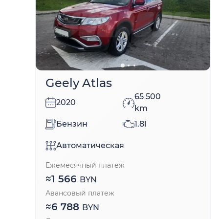
Geely Atlas
65 500
2020
km
Бензин
1.8l
Автоматическая
Ежемесячный платеж
≈
1 566
BYN
Авансовый платеж
≈
6 788
BYN