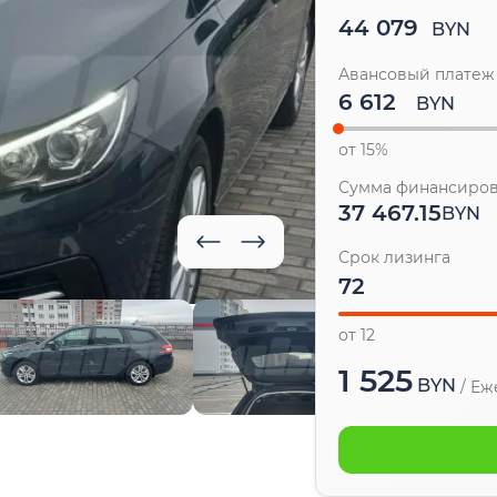
44 079
BYN
Авансовый платеж
BYN
от 15%
Сумма финансиро
37 467.15
BYN
Срок лизинга
от 12
1 525
BYN
/
Еж