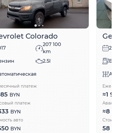
evrolet Colorado
Geely E
207 100
017
2024
km
ензин
2.5l
Бензин
втоматическая
Автомати
есячный платеж
Ежемесячный
885
≈
1 968
BYN
BY
совый платеж
Авансовый п
333
≈
8 700
BYN
BY
мость авто
Стоимость ав
550
58 000
BYN
BY