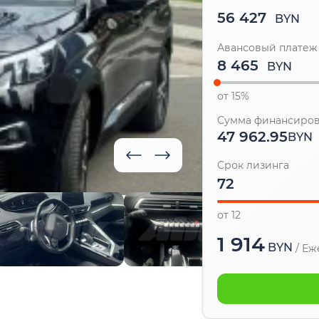
56 427
BYN
Авансовый платеж
BYN
от 15%
Сумма финансиро
47 962.95
BYN
Срок лизинга
от 12
1 914
BYN
/
Еж