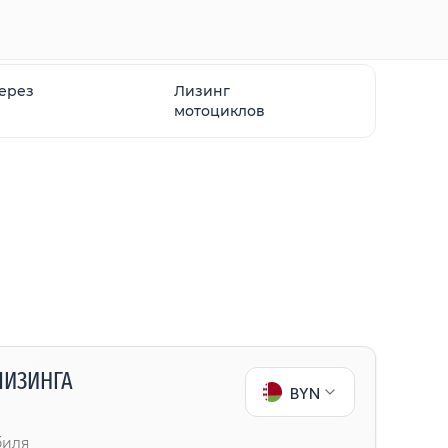
через
Лизинг
мотоциклов
ЛИЗИНГА
BYN
биля