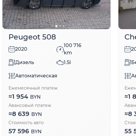
Peugeot 508
Ch
100 716
2020
2
km
Дизель
1.5l
Б
Автоматическая
А
Ежемесячный платеж
Ежем
≈
1 954
≈
1 
BYN
Авансовый платеж
Аван
≈
8 639
≈
8 
BYN
Стоимость авто
Стои
57 596
55 
BYN