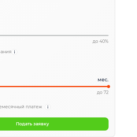
до 40%
вания
мес.
до 72
емесячный платеж
Подать заявку