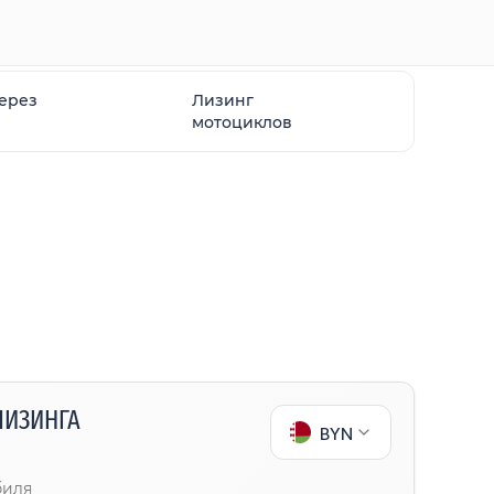
через
Лизинг
мотоциклов
ЛИЗИНГА
BYN
биля