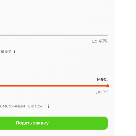
до 40%
вания
мес.
до 72
емесячный платеж
Подать заявку