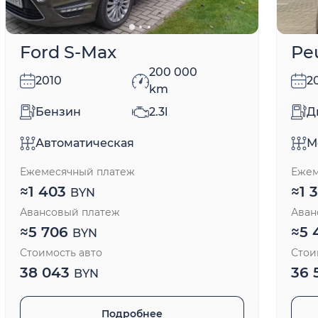
Ford S-Max
Pe
200 000
2010
2
km
Бензин
2.3l
Д
Автоматическая
М
Ежемесячный платеж
Ежем
≈
1 403
≈
1 
BYN
Авансовый платеж
Аван
≈
5 706
≈
5 
BYN
Стоимость авто
Стои
38 043
36 
BYN
Подробнее