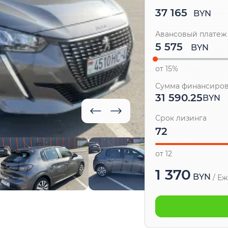
37 165
BYN
Авансовый платеж
BYN
от 15%
Сумма финансиро
31 590.25
BYN
Срок лизинга
от 12
1 370
BYN
/
Еж