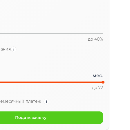
до 40%
вания
мес.
до 72
емесячный платеж
Подать заявку