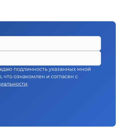
ждаю подлинность указанных мной
 что ознакомлен и согласен с
иальности
.