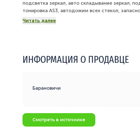
подсветка зеркал, авто складывание зеркал, по
тонировка AS3, автодожим всех стекол, запасн
передние тормозные диски, просторный салон 
Читать далее
охлаждением второго ряда, высокий клиренс, п
удержание в полосе, контроль усталости водит
круиз, старт-стоп, графический дисплей, LED ф
удержание на подъеме и спуске, вся машина в 
любая диагностика на специализированном СТО,
ИНФОРМАЦИЯ О ПРОДАВЦЕ
автосалоном просьба не беспокоить.
Барановичи
Смотреть в источнике