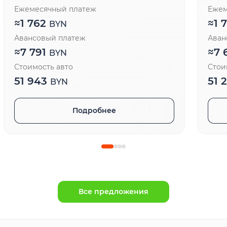
Ежемесячный платеж
Ежем
≈
1 762
≈
1 
BYN
Авансовый платеж
Аван
≈
7 791
≈
7 
BYN
Стоимость авто
Стои
51 943
51 
BYN
Подробнее
Все предложения