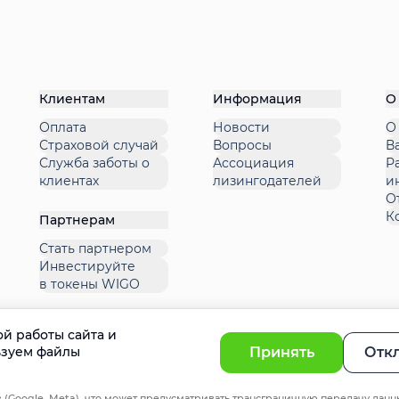
Клиентам
Информация
О
Оплата
Новости
О
Страховой случай
Вопросы
В
Служба заботы о
Ассоциация
Р
клиентах
лизингодателей
и
О
К
Партнерам
Стать партнером
Инвестируйте
в токены WIGO
й работы сайта и
Принять
Отк
ьзуем файлы
 (Google, Meta), что может предусматривать трансграничную передачу данн