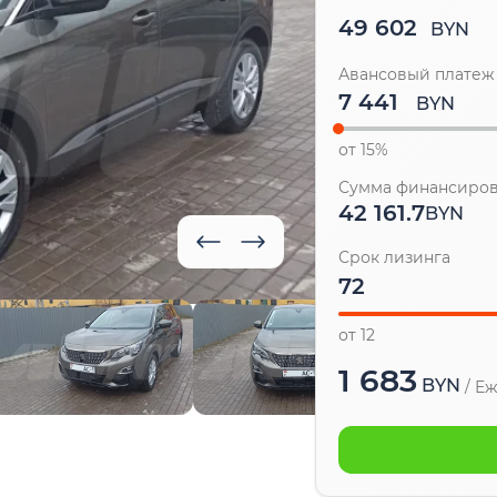
49 602
BYN
Авансовый платеж
BYN
от 15%
Сумма финансиро
42 161.7
BYN
Срок лизинга
от 12
1 683
BYN
/
Еж