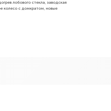
догрев лобового стекла, заводская
ое колесо с домкратом, новые
с дополнительным обогревом и
арктроники задние и передние,
еля, считывание знаков, адаптивный
ары и фонари, голосовое управление,
оригинальной пластиковой защите,
 машина на учете (я хозяин),