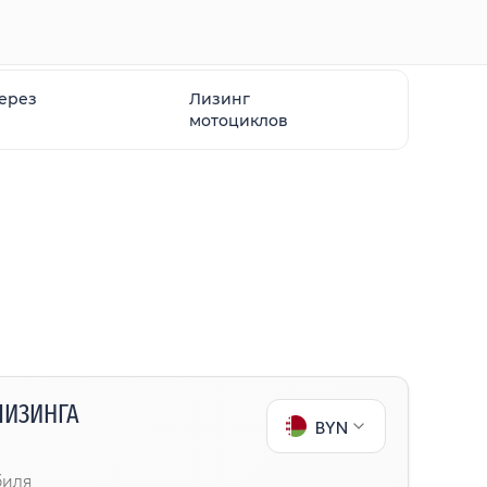
через
Лизинг
мотоциклов
ЛИЗИНГА
BYN
биля