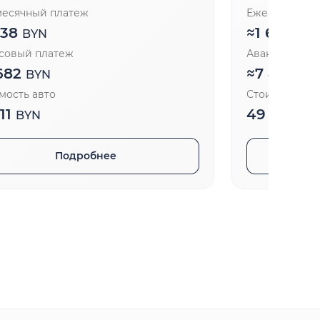
есячный платеж
Ежемесячный
738
≈
1 688
BYN
BY
совый платеж
Авансовый п
682
≈
7 462
BYN
BY
мость авто
Стоимость ав
211
49 748
BYN
BY
Подробнее