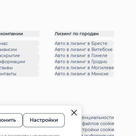
 компании
Лизинг по городам
 нас
Авто в лизинг в Бресте
акансии
Авто в лизинг в Витебске
аскрытие
Авто в лизинг в Гомеле
нформации
Авто в лизинг в Гродно
тзывы
Авто в лизинг в Могилеве
онтакты
Авто в лизинг в Минске
Политика конфиденциальности
лонить
Настройки
Политика файлов cookie
Настройки cookie
Ответственное раскрытие информации
ых в государства с ненадлежащим