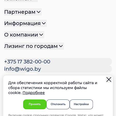
Партнерам
Информация
О компании
Лизинг по городам
+375 17 382-00-00
info@wigo.by
Для обеспечения корректной работы сайта и
Политика конфиденциальности
сбора статистики мы используем файлы
cookie.
Подробнее
Политика файлов cookie
Настройки cookie
Ответственное раскрытие
Принять
Отклонить
Настройки
информации о недостатках систем
Включая cookie сторонних сервисов (Google, Meta), что может
безопасности