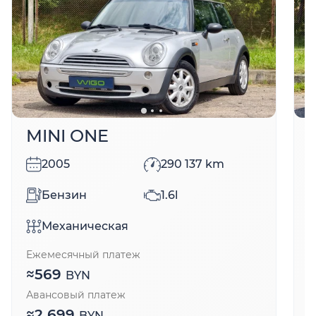
MINI ONE
2005
290 137
km
Бензин
1.6l
Механическая
Ежемесячный платеж
Е
≈
569
BYN
Авансовый платеж
А
≈
2 699
BYN