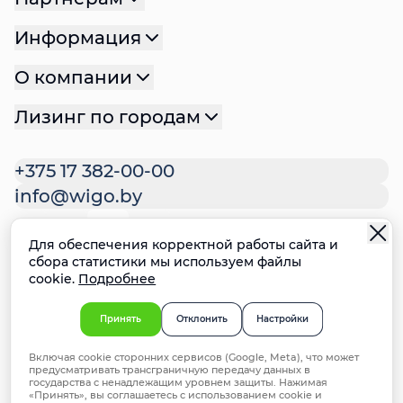
Информация
О компании
Лизинг по городам
+375 17 382-00-00
info@wigo.by
Для обеспечения корректной работы сайта и
Политика конфиденциальности
сбора статистики мы используем файлы
cookie.
Подробнее
Политика файлов cookie
Настройки cookie
Ответственное раскрытие
Принять
Отклонить
Настройки
информации о недостатках систем
Включая cookie сторонних сервисов (Google, Meta), что может
безопасности
предусматривать трансграничную передачу данных в
© 2025 ООО "ВИГО Финанс". УНП 192981714,
государства с ненадлежащим уровнем защиты. Нажимая
«Принять», вы соглашаетесь с использованием cookie и
Минск, ул. Мстиславца 24, офис 172