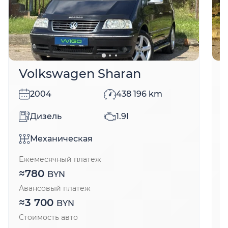
Volkswagen Sharan
2004
438 196
km
Дизель
1.9l
Механическая
Ежемесячный платеж
Е
≈
780
BYN
Авансовый платеж
А
≈
3 700
BYN
Стоимость авто
С