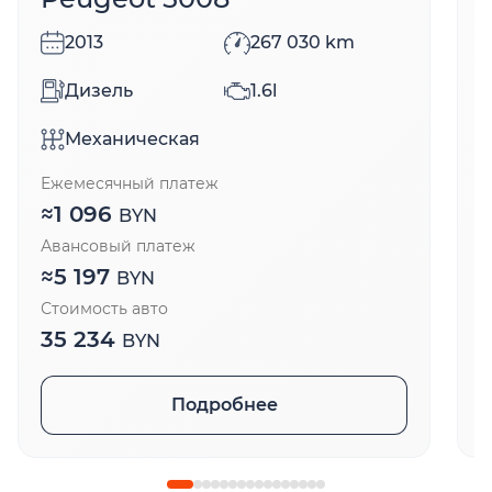
2013
267 030
km
Дизель
1.6l
Механическая
Ежемесячный платеж
Е
≈
1 096
BYN
Авансовый платеж
А
≈
5 197
BYN
Стоимость авто
С
35 234
BYN
Подробнее