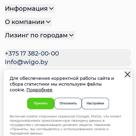
Информация
О компании
Лизинг по городам
+375 17 382-00-00
info@wigo.by
Для обеспечения корректной работы сайта и
Политика конфиденциальности
сбора статистики мы используем файлы
cookie.
Подробнее
Политика файлов cookie
Настройки cookie
Ответственное раскрытие
Принять
Отклонить
Настройки
информации о недостатках систем
Включая cookie сторонних сервисов (Google, Meta), что может
безопасности
предусматривать трансграничную передачу данных в
© 2025 ООО "ВИГО Финанс". УНП 192981714,
государства с ненадлежащим уровнем защиты. Нажимая
«Принять», вы соглашаетесь с использованием cookie и
Минск, ул. Мстиславца 24, офис 172
передачей данных