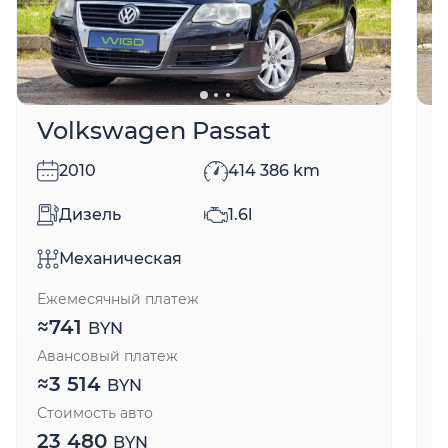
Volkswagen Passat
2010
414 386
km
Дизель
1.6l
Механическая
Ежемесячный платеж
Е
≈
741
BYN
Авансовый платеж
А
≈
3 514
BYN
Стоимость авто
С
23 480
BYN