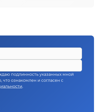
ждаю подлинность указанных мной
 что ознакомлен и согласен с
иальности
.