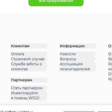
Все предложения
Клиентам
Информация
О
Оплата
Новости
О
Страховой случай
Вопросы
В
Служба заботы о
Ассоциация
Р
клиентах
лизингодателей
и
О
К
Партнерам
Стать партнером
Инвестируйте
в токены WIGO