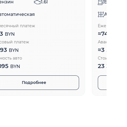
ензин
1.6l
Бензин
втоматическая
Автомати
есячный платеж
Ежемесячный
73
≈
741
BYN
BYN
совый платеж
Авансовый п
193
≈
3 514
BYN
BY
мость авто
Стоимость ав
095
23 382
BYN
BY
Подробнее