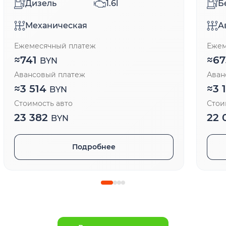
Дизель
1.6l
Б
Механическая
А
Ежемесячный платеж
Ежем
≈
741
≈
6
BYN
Авансовый платеж
Аван
≈
3 514
≈
3 
BYN
Стоимость авто
Стои
23 382
22 
BYN
Подробнее