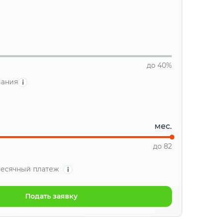
до 40%
вания
мес.
до 82
есячный платеж
Подать заявку