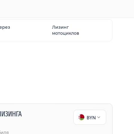
через
Лизинг
мотоциклов
ЛИЗИНГА
BYN
биля