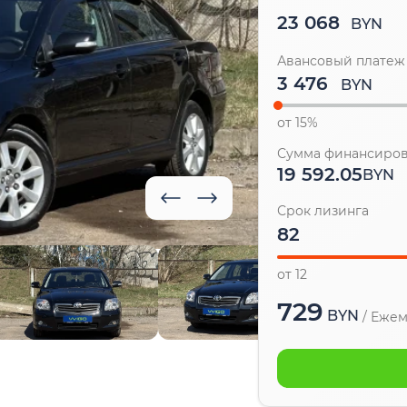
23 068
BYN
Авансовый платеж
BYN
от 15%
Сумма финансиро
19 592.05
BYN
Срок лизинга
от 12
729
BYN
/
Ежем