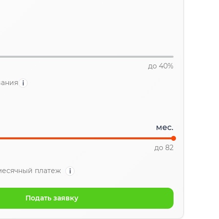
до 40%
вания
мес.
до 82
есячный платеж
Подать заявку