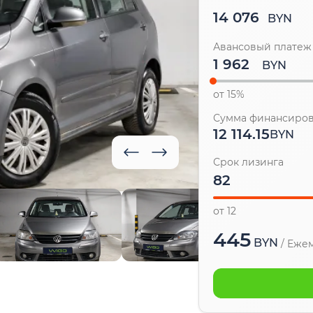
14 076
BYN
Авансовый платеж
BYN
от 15%
Сумма финансиро
12 114.15
BYN
Срок лизинга
от 12
445
BYN
/
Ежем