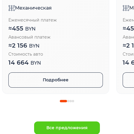
Механическая
М
Ежемесячный платеж
Ежем
≈
455
≈
4
BYN
Авансовый платеж
Аван
≈
2 156
≈
2 
BYN
Стоимость авто
Стои
14 664
14 
BYN
Подробнее
Все предложения