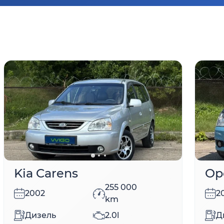
Kia Carens
Op
255 000
2002
2
km
Дизель
2.0l
Д