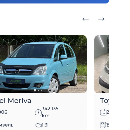
el Meriva
Toyota 
342 135
006
2011
km
изель
1.3l
Бензин