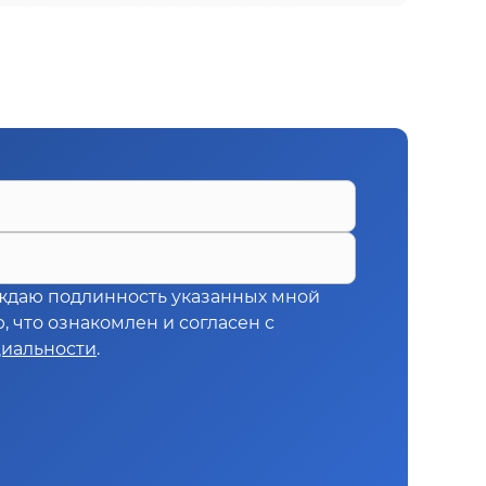
ждаю подлинность указанных мной
 что ознакомлен и согласен с
иальности
.